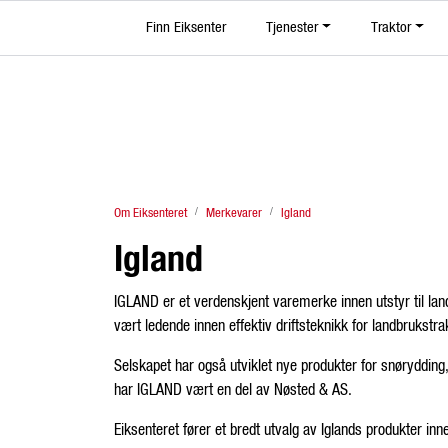
Skip to main content
Finn Eiksenter
|
Tjenester
|
|
Traktor
Facebook
YouTube
TikTok
Instagram
Om Eiksenteret
Merkevarer
Igland
Igland
IGLAND er et verdenskjent varemerke innen utstyr til lan
vært ledende innen effektiv driftsteknikk for landbrukstr
Selskapet har også utviklet nye produkter for snørydding
har IGLAND vært en del av Nøsted & AS.
Eiksenteret fører et bredt utvalg av Iglands produkter inn