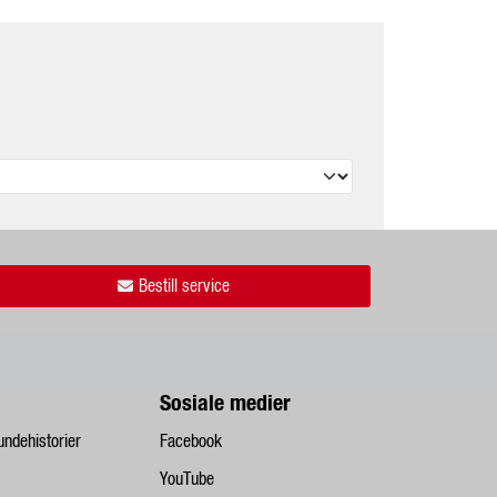
Bestill service
Sosiale medier
undehistorier
Facebook
YouTube