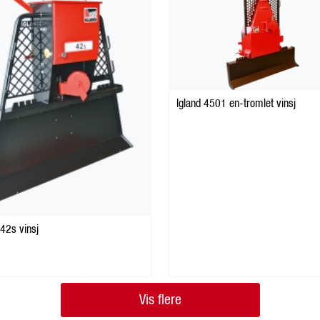
Igland 4501 en-tromlet vinsj
 42s vinsj
Vis flere