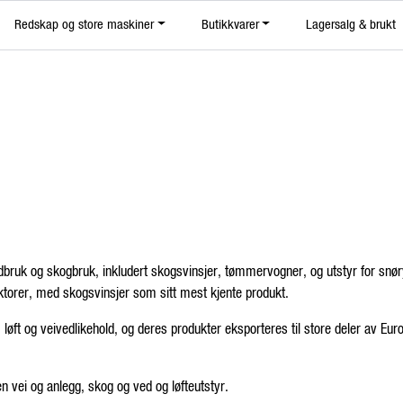
|
Redskap og store maskiner
Butikkvarer
Lagersalg & brukt
Nyhetsbrev
dbruk og skogbruk, inkludert skogsvinsjer, tømmervogner, og utstyr for snøry
aktorer, med skogsvinsjer som sitt mest kjente produkt.
, løft og veivedlikehold, og deres produkter eksporteres til store deler av 
en vei og anlegg, skog og ved og løfteutstyr.