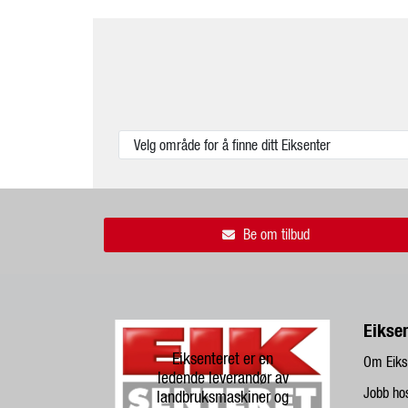
Be om tilbud
Eikse
Eiksenteret er en
Om Eiks
ledende leverandør av
Jobb ho
landbruksmaskiner og