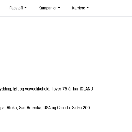
0
Fagstoff
Kampanjer
Karriere
Om Eiksenteret
Favoritter
Logg inn
Finn forhandler
dding, løft og veivedlikehold. I over 75 år har IGLAND
Europa, Afrika, Sør-Amerika, USA og Canada. Siden 2001