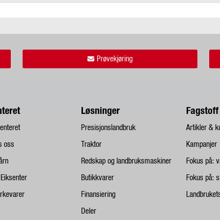
Prøvekjøring
nteret
Løsninger
Fagstoff
enteret
Presisjonslandbruk
Artikler & k
s oss
Traktor
Kampanjer
tårn
Redskap og landbruksmaskiner
Fokus på: v
t Eiksenter
Butikkvarer
Fokus på: s
rkevarer
Finansiering
Landbrukets
Deler