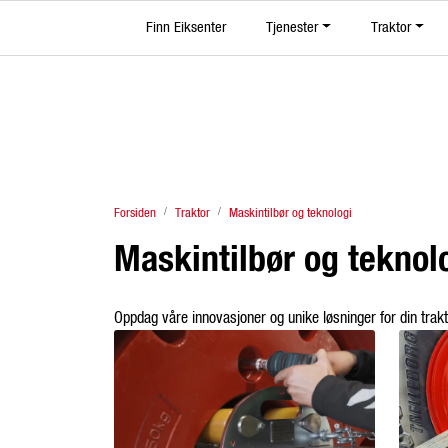
Skip to main content
Finn Eiksenter
|
Tjenester
|
|
Traktor
Facebook
YouTube
TikTok
Instagram
Forsiden
Traktor
Maskintilbør og teknologi
Maskintilbør og teknol
Oppdag våre innovasjoner og unike løsninger for din trakto