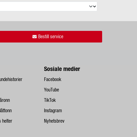
Bestill service
Sosiale medier
undehistorier
Facebook
YouTube
åronn
TikTok
låttonn
Instagram
 helter
Nyhetsbrev