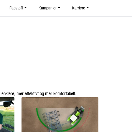
0
Fagstoff
Kampanjer
Karriere
Om Eiksenteret
Favoritter
Logg inn
Finn forhandler
tt enklere, mer effektivt og mer komfortabelt.