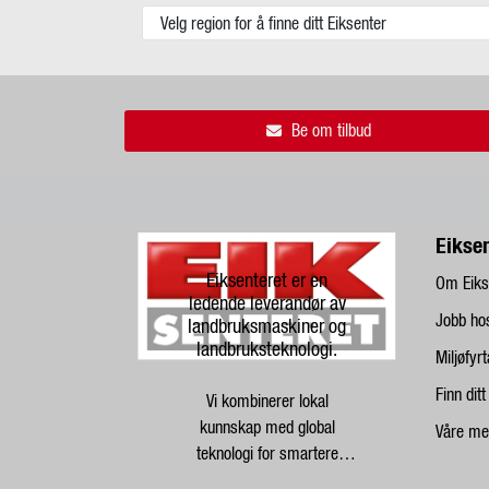
Be om tilbud
Eikse
Eiksenteret er en
Om Eiks
ledende leverandør av
Jobb ho
landbruksmaskiner og
landbruksteknologi.
Miljøfyr
Finn dit
Vi kombinerer lokal
kunnskap med global
Våre me
teknologi for smartere
landbruk.