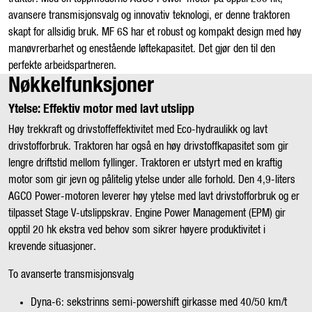
avansere transmisjonsvalg og innovativ teknologi, er denne traktoren
skapt for allsidig bruk. MF 6S har et robust og kompakt design med høy
manøvrerbarhet og enestående løftekapasitet. Det gjør den til den
perfekte arbeidspartneren.
Nøkkelfunksjoner
Ytelse: Effektiv motor med lavt utslipp
Høy trekkraft og drivstoffeffektivitet med Eco-hydraulikk og lavt
drivstofforbruk. Traktoren har også en høy drivstoffkapasitet som gir
lengre driftstid mellom fyllinger. Traktoren er utstyrt med en kraftig
motor som gir jevn og pålitelig ytelse under alle forhold. Den 4,9-liters
AGCO Power-motoren leverer høy ytelse med lavt drivstofforbruk og er
tilpasset Stage V-utslippskrav. Engine Power Management (EPM) gir
opptil 20 hk ekstra ved behov som sikrer høyere produktivitet i
krevende situasjoner.
To avanserte transmisjonsvalg
Dyna-6: sekstrinns semi-powershift girkasse med 40/50 km/t