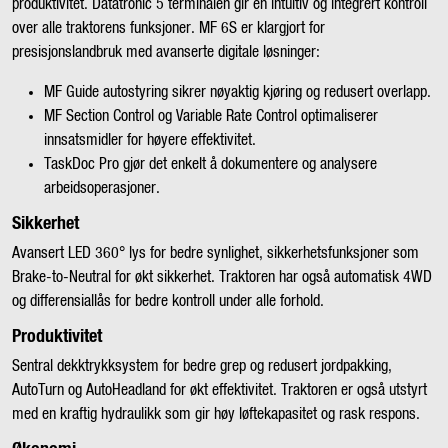
produktivitet. Datatronic 5 terminalen gir en intuitiv og integrert kontroll
over alle traktorens funksjoner. MF 6S er klargjort for
presisjonslandbruk med avanserte digitale løsninger:
MF Guide autostyring sikrer nøyaktig kjøring og redusert overlapp.
MF Section Control og Variable Rate Control optimaliserer
innsatsmidler for høyere effektivitet.
TaskDoc Pro gjør det enkelt å dokumentere og analysere
arbeidsoperasjoner.
Sikkerhet
Avansert LED 360° lys for bedre synlighet, sikkerhetsfunksjoner som
Brake-to-Neutral for økt sikkerhet. Traktoren har også automatisk 4WD
og differensiallås for bedre kontroll under alle forhold.
Produktivitet
Sentral dekktrykksystem for bedre grep og redusert jordpakking,
AutoTurn og AutoHeadland for økt effektivitet. Traktoren er også utstyrt
med en kraftig hydraulikk som gir høy løftekapasitet og rask respons.