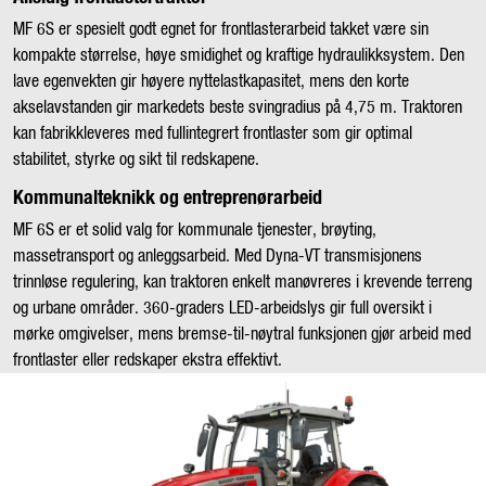
MF 6S er spesielt godt egnet for frontlasterarbeid takket være sin
kompakte størrelse, høye smidighet og kraftige hydraulikksystem. Den
lave egenvekten gir høyere nyttelastkapasitet, mens den korte
akselavstanden gir markedets beste svingradius på 4,75 m. Traktoren
kan fabrikkleveres med fullintegrert frontlaster som gir optimal
stabilitet, styrke og sikt til redskapene.
Kommunalteknikk og entreprenørarbeid
MF 6S er et solid valg for kommunale tjenester, brøyting,
massetransport og anleggsarbeid. Med Dyna-VT transmisjonens
trinnløse regulering, kan traktoren enkelt manøvreres i krevende terreng
og urbane områder. 360-graders LED-arbeidslys gir full oversikt i
mørke omgivelser, mens bremse-til-nøytral funksjonen gjør arbeid med
frontlaster eller redskaper ekstra effektivt.