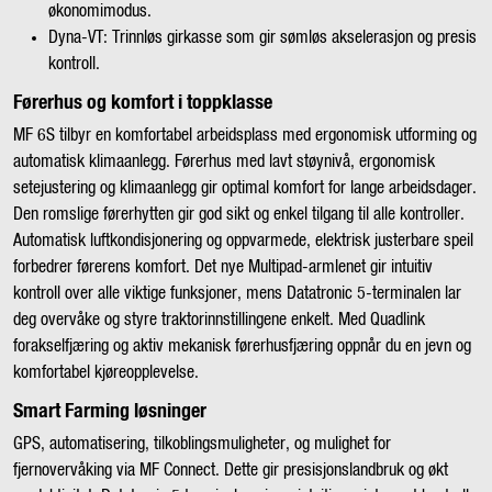
økonomimodus.
Dyna-VT: Trinnløs girkasse som gir sømløs akselerasjon og presis
kontroll.
Førerhus og komfort i toppklasse
MF 6S tilbyr en komfortabel arbeidsplass med ergonomisk utforming og
automatisk klimaanlegg. Førerhus med lavt støynivå, ergonomisk
setejustering og klimaanlegg gir optimal komfort for lange arbeidsdager.
Den romslige førerhytten gir god sikt og enkel tilgang til alle kontroller.
Automatisk luftkondisjonering og oppvarmede, elektrisk justerbare speil
forbedrer førerens komfort. Det nye Multipad-armlenet gir intuitiv
kontroll over alle viktige funksjoner, mens Datatronic 5-terminalen lar
deg overvåke og styre traktorinnstillingene enkelt. Med Quadlink
forakselfjæring og aktiv mekanisk førerhusfjæring oppnår du en jevn og
komfortabel kjøreopplevelse.
Smart Farming løsninger
GPS, automatisering, tilkoblingsmuligheter, og mulighet for
fjernovervåking via MF Connect. Dette gir presisjonslandbruk og økt