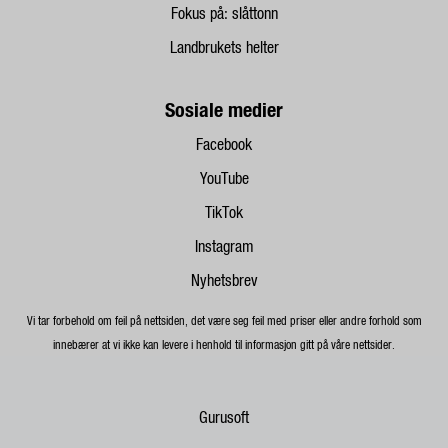
Fokus på: slåttonn
Landbrukets helter
Sosiale medier
Facebook
YouTube
TikTok
Instagram
Nyhetsbrev
Vi tar forbehold om feil på nettsiden, det være seg feil med priser eller andre forhold som
innebærer at vi ikke kan levere i henhold til informasjon gitt på våre nettsider.
Gurusoft