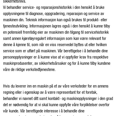
sikkerhetsnivå.
Vi behandler service- og reparasjonshistorikk i den hensikt å bruke
opplysningene til diagnose, oppgradering, reparasjon og service av
maskinen din. Teknisk informasjon kan også brukes til produkt- eller
tjenesteutvikling. Informasjonen lagres også i den hensikt å kunne tilby
en potensiell fremtidig eier av maskinen din tilgang til servicehistorikk
samt annen kjøretøyregulert informasjon som kan være relevant for
denne å kjenne til, som når en viss reservedel byttes ut eller hvilken
service som er utført på maskinen. Vår berettigelse i å behandle dine
personopplysninger er å kunne vise at vi oppfyller krav fra respektive
maskinprodusenter, av sikkerhetsårsaker og for å kunne tilby kundene
våre de riktige verkstedtjenestene.
Hvis du leverer inn en maskin på et av våre verksteder for en annens
regning eller i egenskap av å være representant for et foretak,
behandler vi navnet ditt samt kontakt- og maskinopplysninger i den grad
det er nødvendig for at vi skal kunne oppfylle våre forpliktelser overfor
vår kunde. Vår berettigede interesse i å behandle dine