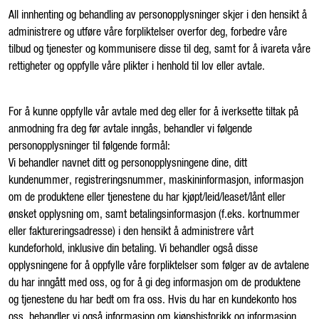
All innhenting og behandling av personopplysninger skjer i den hensikt å
administrere og utføre våre forpliktelser overfor deg, forbedre våre
tilbud og tjenester og kommunisere disse til deg, samt for å ivareta våre
rettigheter og oppfylle våre plikter i henhold til lov eller avtale.
For å kunne oppfylle vår avtale med deg eller for å iverksette tiltak på
anmodning fra deg før avtale inngås, behandler vi følgende
personopplysninger til følgende formål:
Vi behandler navnet ditt og personopplysningene dine, ditt
kundenummer, registreringsnummer, maskininformasjon, informasjon
om de produktene eller tjenestene du har kjøpt/leid/leaset/lånt eller
ønsket opplysning om, samt betalingsinformasjon (f.eks. kortnummer
eller faktureringsadresse) i den hensikt å administrere vårt
kundeforhold, inklusive din betaling. Vi behandler også disse
opplysningene for å oppfylle våre forpliktelser som følger av de avtalene
du har inngått med oss, og for å gi deg informasjon om de produktene
og tjenestene du har bedt om fra oss. Hvis du har en kundekonto hos
oss, behandler vi også informasjon om kjøpshistorikk og informasjon