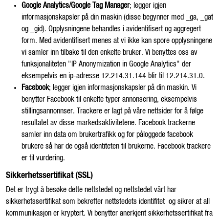
Google Analytics/Google Tag Manager
; legger igjen
informasjonskapsler på din maskin (disse begynner med _ga, _gat
og _gid). Opplysningene behandles i avidentifisert og aggregert
form. Med avidentifisert menes at vi ikke kan spore opplysningene
vi samler inn tilbake til den enkelte bruker. Vi benyttes oss av
funksjonaliteten "IP Anonymization in Google Analytics" der
eksempelvis en ip-adresse 12.214.31.144 blir til 12.214.31.0.
Facebook
; legger igjen informasjonskapsler på din maskin. Vi
benytter Facebook til enkelte typer annonsering, eksempelvis
stillingsannonnser. Trackere er lagt på våre nettsider for å følge
resultatet av disse markedsaktivitetene. Facebook trackerne
samler inn data om brukertrafikk og for påloggede facebook
brukere så har de også identiteten til brukerne. Facebook trackere
er til vurdering.
Sikkerhetssertifikat (SSL)
Det er trygt å besøke dette nettstedet og nettstedet vårt har
sikkerhetssertifikat som bekrefter nettstedets identifitet og sikrer at all
kommunikasjon er kryptert. Vi benytter anerkjent sikkerhetssertifikat fra