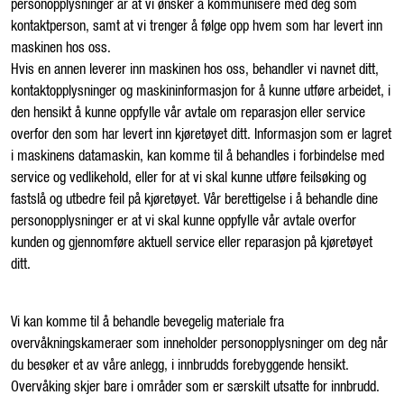
personopplysninger ar at vi ønsker å kommunisere med deg som
kontaktperson, samt at vi trenger å følge opp hvem som har levert inn
maskinen hos oss.
Hvis en annen leverer inn maskinen hos oss, behandler vi navnet ditt,
kontaktopplysninger og maskininformasjon for å kunne utføre arbeidet, i
den hensikt å kunne oppfylle vår avtale om reparasjon eller service
overfor den som har levert inn kjøretøyet ditt. Informasjon som er lagret
i maskinens datamaskin, kan komme til å behandles i forbindelse med
service og vedlikehold, eller for at vi skal kunne utføre feilsøking og
fastslå og utbedre feil på kjøretøyet. Vår berettigelse i å behandle dine
personopplysninger er at vi skal kunne oppfylle vår avtale overfor
kunden og gjennomføre aktuell service eller reparasjon på kjøretøyet
ditt.
Vi kan komme til å behandle bevegelig materiale fra
overvåkningskameraer som inneholder personopplysninger om deg når
du besøker et av våre anlegg, i innbrudds forebyggende hensikt.
Overvåking skjer bare i områder som er særskilt utsatte for innbrudd.