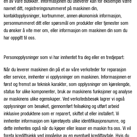
en av våre butikker. Informasjonen du utleverer kan for eksempel være
navnet ditt, registreringsnummeret på maskinen din,
kontaktopplysninger, kortnummer, annen økonomisk informasjon,
personnummeret ditt eller spørsmål om produkter eller tjenester som
du ønsker å vite mer om, eller informasjon om maskinen din som du
har oppgitt til oss.
Personopplysninger som vi har innhentet fra deg eller en tredjepart:
Når du leverer maskinen din på et av våre verksteder for reparasjon
eller service, innhenter vi opplysninger om maskinen. Informasjonen er
først og fremst av teknisk karakter, som opplysninger om kjørelengde,
status for ulike komponenter, bruk av maskinens funksjoner og analyse
av maskinens ulike egenskaper. Ved verkstedsbesøk lagrer vi også
opplysninger om besøket, gjennomført feilsøking og utført arbeid
inklusive produktene som er reparert, skiftet ut eller installert. Vi
innhenter informasjon om kjøretøyets ulike identifikasjonsnumre, og
dette innhentes også når du kjøper eller leaser en maskin fra oss. Vi vil
foreta kredittsjekk ved inngåelse av en eventuell kredittavtale. Hvis du