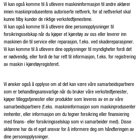
Vi kan også komme til å utlevere maskininformasjon til andre aktører
innen maskinprodusentens autoriserte nettverk, for at nettverket skal
kunne tilby kunder de riktige verkstedtjenestene.
Vi kan også komme til å utlevere dine personopplysninger til
forsikringsselskap når du kjøper et kjøretøy av oss eller leverer inn
maskinen din til service eller reparasjon, f.eks. ved skadereparasjoner.
Vi kan komme til å utlevere dine opplysninger til myndigheter fordi det
er nødvendig, eller fordi de har rett til informasjon, f.eks. for registrering
av maskin i kjøretøyregisteret.
Vi ønsker også å opplyse om at det kan være våre samarbeidspartnere
som er behandlingsansvarlige når du bruker våre verkstedtjenester,
kjøper tilleggstjenester eller produkter som leveres av en av våre
samarbeidspartnere (f.eks. maskininformasjon som maskinprodusenter
innhenter, eller informasjon om du tegner forsikring eller finansiering
med finans- eller forsikringsselskap som vi samarbeider med). Disse
aktørene har da et eget ansvar for å informere deg om håndteringen av
dine personopplysninger.