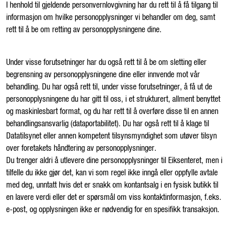
I henhold til gjeldende personvernlovgivning har du rett til å få tilgang til
informasjon om hvilke personopplysninger vi behandler om deg, samt
rett til å be om retting av personopplysningene dine.
Under visse forutsetninger har du også rett til å be om sletting eller
begrensning av personopplysningene dine eller innvende mot vår
behandling. Du har også rett til, under visse forutsetninger, å få ut de
personopplysningene du har gitt til oss, i et strukturert, allment benyttet
og maskinlesbart format, og du har rett til å overføre disse til en annen
behandlingsansvarlig (dataportabilitet). Du har også rett til å klage til
Datatilsynet eller annen kompetent tilsynsmyndighet som utøver tilsyn
over foretakets håndtering av personopplysninger.
Du trenger aldri å utlevere dine personopplysninger til Eiksenteret, men i
tilfelle du ikke gjør det, kan vi som regel ikke inngå eller oppfylle avtale
med deg, unntatt hvis det er snakk om kontantsalg i en fysisk butikk til
en lavere verdi eller det er spørsmål om viss kontaktinformasjon, f.eks.
e-post, og opplysningen ikke er nødvendig for en spesifikk transaksjon.