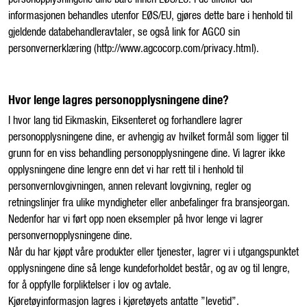
informasjonen behandles utenfor EØS/EU, gjøres dette bare i henhold til
gjeldende databehandleravtaler, se også link for AGCO sin
personvernerklæring (http://www.agcocorp.com/privacy.html).
Hvor lenge lagres personopplysningene dine?
I hvor lang tid Eikmaskin, Eiksenteret og forhandlere lagrer
personopplysningene dine, er avhengig av hvilket formål som ligger til
grunn for en viss behandling personopplysningene dine. Vi lagrer ikke
opplysningene dine lengre enn det vi har rett til i henhold til
personvernlovgivningen, annen relevant lovgivning, regler og
retningslinjer fra ulike myndigheter eller anbefalinger fra bransjeorgan.
Nedenfor har vi ført opp noen eksempler på hvor lenge vi lagrer
personvernopplysningene dine.
Når du har kjøpt våre produkter eller tjenester, lagrer vi i utgangspunktet
opplysningene dine så lenge kundeforholdet består, og av og til lengre,
for å oppfylle forpliktelser i lov og avtale.
Kjøretøyinformasjon lagres i kjøretøyets antatte ”levetid”.