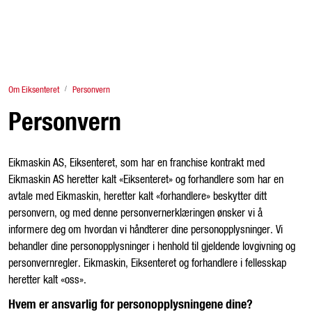
Skip to main content
Finn Eiksenter
Om Eiksenteret
Personvern
Tjenester
Personvern
Traktor
Eikmaskin AS, Eiksenteret, som har en franchise kontrakt med
Redskap og store maskiner
Eikmaskin AS heretter kalt «Eiksenteret» og forhandlere som har en
avtale med Eikmaskin, heretter kalt «forhandlere» beskytter ditt
Butikkvarer
personvern, og med denne personvernerklæringen ønsker vi å
informere deg om hvordan vi håndterer dine personopplysninger. Vi
behandler dine personopplysninger i henhold til gjeldende lovgivning og
Lagersalg & brukt
personvernregler. Eikmaskin, Eiksenteret og forhandlere i fellesskap
heretter kalt «oss».
Fagstoff
Hvem er ansvarlig for personopplysningene dine?