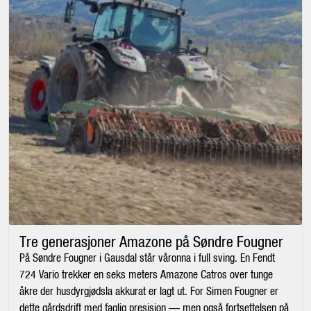
Tre generasjoner Amazone på Søndre Fougner
På Søndre Fougner i Gausdal står våronna i full sving. En Fendt
724 Vario trekker en seks meters Amazone Catros over tunge
åkre der husdyrgjødsla akkurat er lagt ut. For Simen Fougner er
dette gårdsdrift med faglig presisjon — men også fortsettelsen på