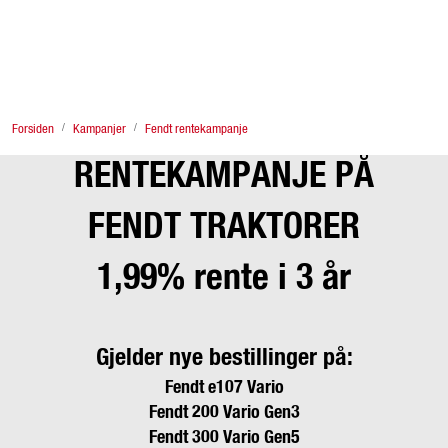
Skip to main content
Finn Eiksenter
Forsiden
Kampanjer
Fendt rentekampanje
Tjenester
RENTEKAMPANJE PÅ
Traktor
FENDT TRAKTORER
Redskap og store maskiner
1,99% rente i 3 år
Butikkvarer
Gjelder nye bestillinger på:
Lagersalg & brukt
Fendt e107 Vario
Fendt 200 Vario Gen3
Fagstoff
Fendt 300 Vario Gen5