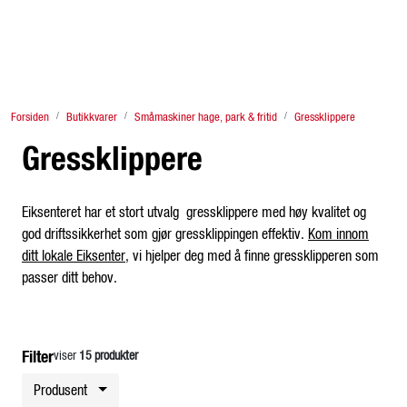
Skip to main content
Finn Eiksenter
Forsiden
Butikkvarer
Småmaskiner hage, park & fritid
Gressklippere
Tjenester
Gressklippere
Traktor
Eiksenteret har et stort utvalg gressklippere med høy kvalitet og
Redskap og store maskiner
god driftssikkerhet som gjør gressklippingen effektiv.
Kom innom
ditt lokale Eiksenter
, vi hjelper deg med å finne gressklipperen som
Butikkvarer
passer ditt behov.
Lagersalg & brukt
Filter
viser
15 produkter
Fagstoff
Produsent