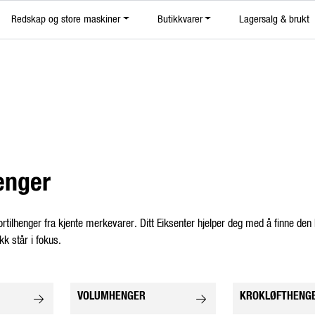
|
Redskap og store maskiner
Butikkvarer
Lagersalg & brukt
Nyhetsbrev
enger
ktortilhenger fra kjente merkevarer. Ditt Eiksenter hjelper deg med å finne d
kk står i fokus.
VOLUMHENGER
KROKLØFTHENG