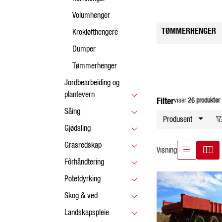
Volumhenger
TØMMERHENGER
Krokløfthengere
Dumper
Tømmerhenger
Jordbearbeiding og
plantevern
Filter
viser
26 produkter
Såing
Produsent
Gjødsling
Grasredskap
Visning
Fôrhåndtering
Potetdyrking
Skog & ved
Landskapspleie