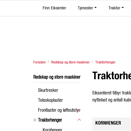
Skip to main content
Finn Eiksenter
|
Tjenester
|
|
Traktor
Facebook
YouTube
TikTok
Instagram
Forsiden
Redskap og store maskiner
Traktorhenger
Traktorh
Redskap og store maskiner
Skurtresker
Eiksenteret tilbyr tra
nyttelast og antall kubi
Teleskoplaster
Frontlaster og løfteutstyr
Traktorhenger
KORNHENGER
Kornhenger