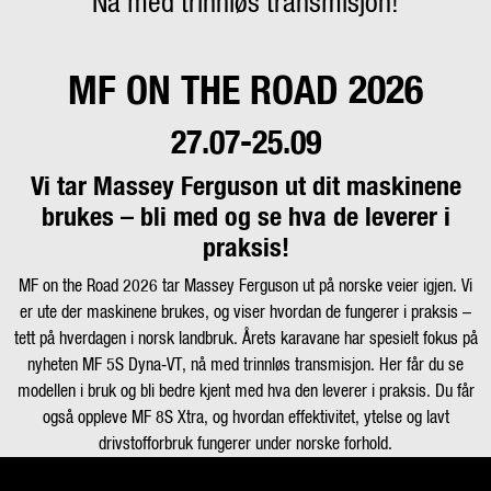
Nå med trinnløs transmisjon!
Kampanjer
MF ON THE ROAD 2026
Karriere
27.07-25.09
Vi tar Massey Ferguson ut dit maskinene
brukes – bli med og se hva de leverer i
praksis!
MF on the Road 2026 tar Massey Ferguson ut på norske veier igjen. Vi
er ute der maskinene brukes, og viser hvordan de fungerer i praksis –
tett på hverdagen i norsk landbruk. Årets karavane har spesielt fokus på
nyheten MF 5S Dyna‑VT, nå med trinnløs transmisjon. Her får du se
modellen i bruk og bli bedre kjent med hva den leverer i praksis. Du får
også oppleve MF 8S Xtra, og hvordan effektivitet, ytelse og lavt
drivstofforbruk fungerer under norske forhold.