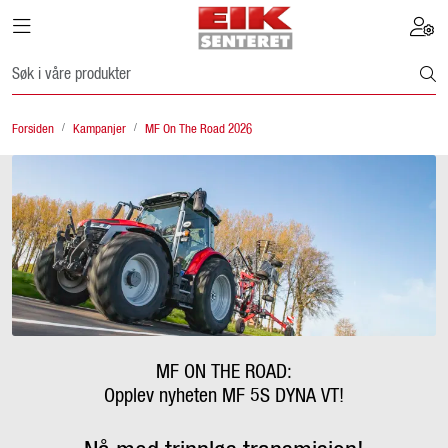
Skip to main content
Toggle navigation
Toggle
Finn Eiksenter
Forsiden
Kampanjer
MF On The Road 2026
Tjenester
Traktor
Redskap og store maskiner
Butikkvarer
Lagersalg & brukt
MF ON THE ROAD:
Opplev nyheten MF 5S DYNA VT!
Fagstoff