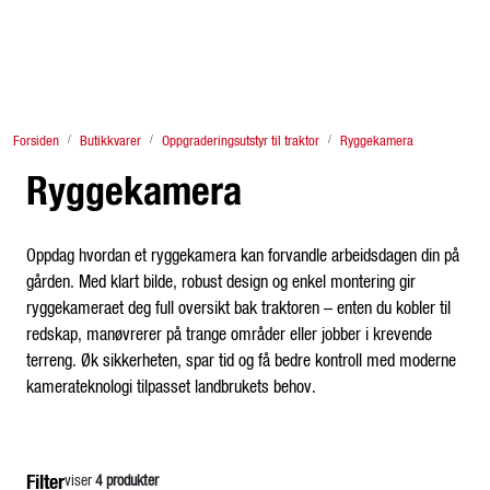
Skip to main content
Finn Eiksenter
Forsiden
Butikkvarer
Oppgraderingsutstyr til traktor
Ryggekamera
Tjenester
Ryggekamera
Traktor
Oppdag hvordan et ryggekamera kan forvandle arbeidsdagen din på
Redskap og store maskiner
gården. Med klart bilde, robust design og enkel montering gir
ryggekameraet deg full oversikt bak traktoren – enten du kobler til
Butikkvarer
redskap, manøvrerer på trange områder eller jobber i krevende
terreng. Øk sikkerheten, spar tid og få bedre kontroll med moderne
kamerateknologi tilpasset landbrukets behov.
Lagersalg & brukt
Fagstoff
Filter
viser
4 produkter