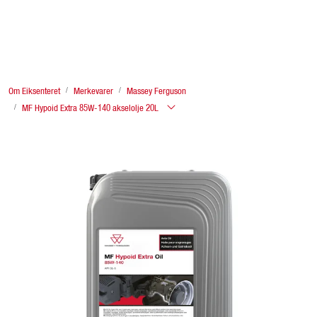
Skip to main content
Finn Eiksenter
Om Eiksenteret
Merkevarer
Massey Ferguson
Tjenester
MF Hypoid Extra 85W-140 akselolje 20L
Traktor
Redskap og store maskiner
Butikkvarer
Lagersalg & brukt
Fagstoff