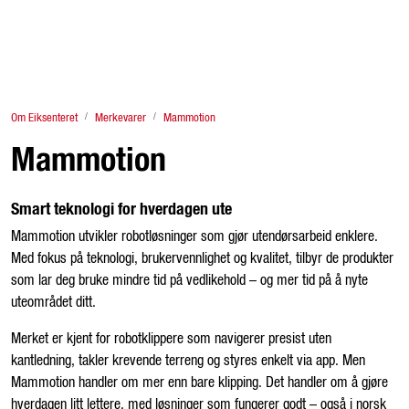
Skip to main content
Finn Eiksenter
Om Eiksenteret
Merkevarer
Mammotion
Tjenester
Mammotion
Traktor
Smart teknologi for hverdagen ute
Redskap og store maskiner
Mammotion utvikler robotløsninger som gjør utendørsarbeid enklere.
Med fokus på teknologi, brukervennlighet og kvalitet, tilbyr de produkter
Butikkvarer
som lar deg bruke mindre tid på vedlikehold – og mer tid på å nyte
uteområdet ditt.
Lagersalg & brukt
Merket er kjent for robotklippere som navigerer presist uten
kantledning, takler krevende terreng og styres enkelt via app. Men
Fagstoff
Mammotion handler om mer enn bare klipping. Det handler om å gjøre
hverdagen litt lettere, med løsninger som fungerer godt – også i norsk