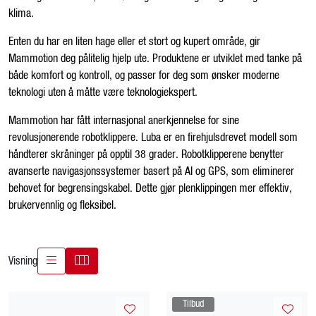
klima.
Kampanjer
Enten du har en liten hage eller et stort og kupert område, gir
Karriere
Mammotion deg pålitelig hjelp ute. Produktene er utviklet med tanke på
både komfort og kontroll, og passer for deg som ønsker moderne
teknologi uten å måtte være teknologiekspert.
Mammotion har fått internasjonal anerkjennelse for sine
revolusjonerende robotklippere. Luba er en firehjulsdrevet modell som
håndterer skråninger på opptil 38 grader. Robotklipperene benytter
avanserte navigasjonssystemer basert på AI og GPS, som eliminerer
behovet for begrensingskabel. Dette gjør plenklippingen mer effektiv,
brukervennlig og fleksibel.
Visning
Tilbud